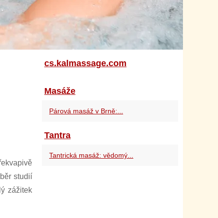
cs.kalmassage.com
Masáže
Párová masáž v Brně:...
Tantra
Tantrická masáž: vědomý...
řekvapivě
ěr studií
ý zážitek