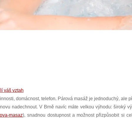
lí váš vztah
nnosti, domácnost, telefon. Párová masáž je jednoduchý, ale p
znovu nadechnout. V Brně navíc máte velkou výhodu: široký výb
arova-masaz
), snadnou dostupnost a možnost přizpůsobit si cel