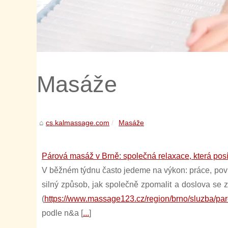
Masáže
cs.kalmassage.com
Masáže
Párová masáž v Brně: společná relaxace, která posí
V běžném týdnu často jedeme na výkon: práce, povi
silný způsob, jak společně zpomalit a doslova se 
(
https://www.massage123.cz/region/brno/sluzba/p
podle n&a [
...
]